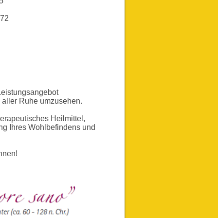
5
2
Leistungsangebot
n aller Ruhe umzusehen.
erapeutisches Heilmittel,
ng Ihres Wohlbefindens und
nnen!